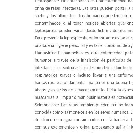
Leptospirosis: La leptospirosis es una enfermedad ba
orina de ratas infectadas. Las ratas pueden portar la
suelo y los alimentos. Los humanos pueden contra
contaminados o al tener heridas abiertas que ent
leptospirosis pueden variar desde fiebre y dolores mu
Para prevenir la leptospirosis, es importante evitar 
una buena higiene personal y evitar el consumo de a
Hantavirus: El hantavirus es otra enfermedad pote
humanos a través de la inhalación de partículas de 
infectadas. Los síntomas iniciales pueden incluir fie
respiratorios graves e incluso llevar a una enfer
hantavirus, es fundamental mantener una buena hi
áticos y espacios de almacenamiento. Evita la expos
mascarillas, al limpiar o manipular materiales potenc
Salmonelosis: Las ratas también pueden ser portado
conocida como salmonelosis en los seres humanos. La
de alimentos o agua contaminados con la bacteria. L
con sus excrementos y orina, propagando así la infec