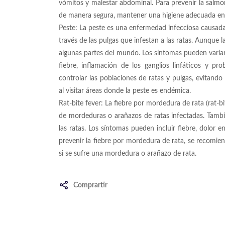
vómitos y malestar abdominal. Para prevenir la salmon
de manera segura, mantener una higiene adecuada en l
Peste: La peste es una enfermedad infecciosa causada 
través de las pulgas que infestan a las ratas. Aunque 
algunas partes del mundo. Los síntomas pueden varia
fiebre, inflamación de los ganglios linfáticos y pr
controlar las poblaciones de ratas y pulgas, evitand
al visitar áreas donde la peste es endémica.
Rat-bite fever: La fiebre por mordedura de rata (rat-
de mordeduras o arañazos de ratas infectadas. Tambié
las ratas. Los síntomas pueden incluir fiebre, dolor e
prevenir la fiebre por mordedura de rata, se recomien
si se sufre una mordedura o arañazo de rata.
Comprartir