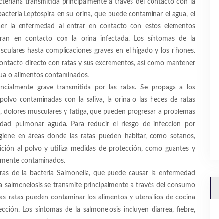
cteriana transmitida principalmente a través del contacto con la
 bacteria Leptospira en su orina, que puede contaminar el agua, el
er la enfermedad al entrar en contacto con estos elementos
ran en contacto con la orina infectada. Los síntomas de la
sculares hasta complicaciones graves en el hígado y los riñones.
el contacto directo con ratas y sus excrementos, así como mantener
gua o alimentos contaminados.
ncialmente grave transmitida por las ratas. Se propaga a los
polvo contaminadas con la saliva, la orina o las heces de ratas
bre, dolores musculares y fatiga, que pueden progresar a problemas
medad pulmonar aguda. Para reducir el riesgo de infección por
giene en áreas donde las ratas pueden habitar, como sótanos,
ición al polvo y utiliza medidas de protección, como guantes y
ialmente contaminados.
ras de la bacteria Salmonella, que puede causar la enfermedad
 salmonelosis se transmite principalmente a través del consumo
as ratas pueden contaminar los alimentos y utensilios de cocina
ción. Los síntomas de la salmonelosis incluyen diarrea, fiebre,