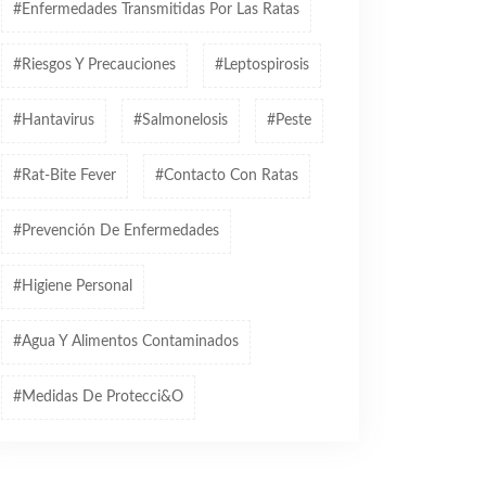
#Enfermedades Transmitidas Por Las Ratas
#Riesgos Y Precauciones
#Leptospirosis
#Hantavirus
#Salmonelosis
#Peste
#Rat-Bite Fever
#Contacto Con Ratas
#Prevención De Enfermedades
#Higiene Personal
#Agua Y Alimentos Contaminados
#Medidas De Protecci&o