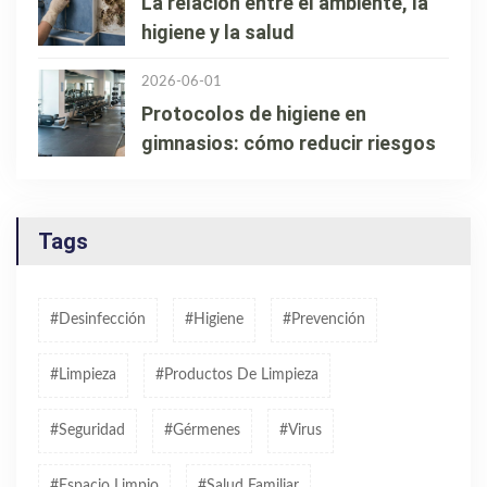
La relación entre el ambiente, la
higiene y la salud
2026-06-01
Protocolos de higiene en
gimnasios: cómo reducir riesgos
Tags
#Desinfección
#higiene
#prevención
#limpieza
#productos De Limpieza
#seguridad
#gérmenes
#virus
#espacio Limpio
#salud Familiar